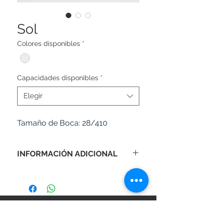
Sol
Colores disponibles
*
Capacidades disponibles
*
Elegir
Tamaño de Boca:
28/410
INFORMACIÓN ADICIONAL
Pedido mínimo: 2,500 unidades.
Tiempo de producción: 20-25 días
hábiles (consulte con su asesor de
SÍGANOS EN